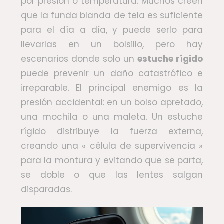
por presión o temperatura. Muchos creen
que la funda blanda de tela es suficiente
para el día a día, y puede serlo para
llevarlas en un bolsillo, pero hay
escenarios donde solo un
estuche rígido
puede prevenir un daño catastrófico e
irreparable. El principal enemigo es la
presión accidental: en un bolso apretado,
una mochila o una maleta. Un estuche
rígido distribuye la fuerza externa,
creando una « célula de supervivencia »
para la montura y evitando que se parta,
se doble o que las lentes salgan
disparadas.