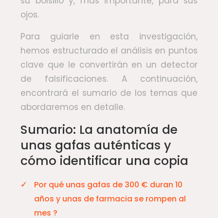
su bolsillo y, más importante, para sus
ojos.
Para guiarle en esta investigación,
hemos estructurado el análisis en puntos
clave que le convertirán en un detector
de falsificaciones. A continuación,
encontrará el sumario de los temas que
abordaremos en detalle.
Sumario: La anatomía de
unas gafas auténticas y
cómo identificar una copia
Por qué unas gafas de 300 € duran 10
años y unas de farmacia se rompen al
mes ?