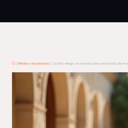
/
Moda y accesorios
/ ¿Cómo elegir un tocado para una boda de ma