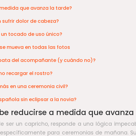
a medida que avanza la tarde?
sufrir dolor de cabeza?
 un tocado de uso único?
 se mueva en todas las fotos
bata del acompañante (y cuándo no)?
no recargar el rostro?
más en una ceremonia civil?
pañola sin eclipsar a la novia?
ebe reducirse a medida que avanza 
s de ser un capricho, responde a una lógica impeca
específicamente para ceremonias de mañana. Su fun