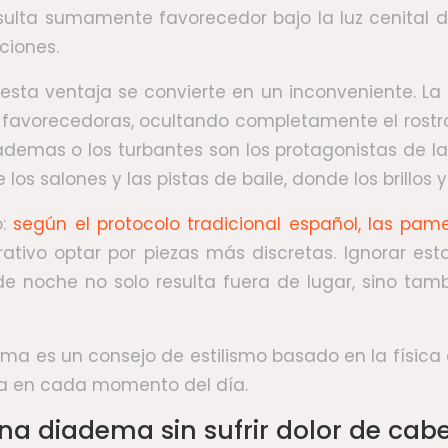
ulta sumamente favorecedor bajo la luz cenital de
ciones.
sta ventaja se convierte en un inconveniente. La l
avorecedoras, ocultando completamente el rostro. Po
emas o los turbantes son los protagonistas de la 
e los salones y las pistas de baile, donde los brillos
o:
según el protocolo tradicional español, las pa
ativo optar por piezas más discretas. Ignorar es
 noche no solo resulta fuera de lugar, sino tambi
rma es un consejo de estilismo basado en la física 
eza en cada momento del día.
a diadema sin sufrir dolor de cab