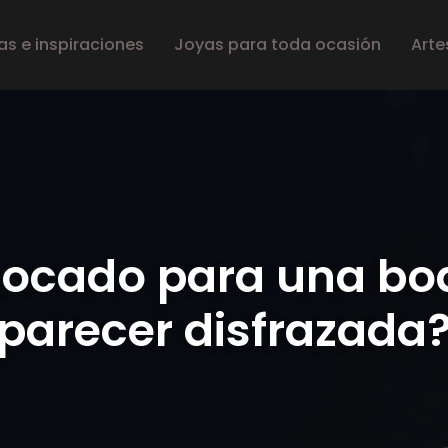
s e inspiraciones
Joyas para toda ocasión
Arte
tocado para una b
parecer disfrazada