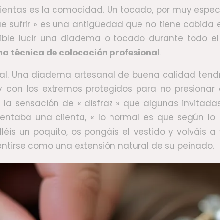
entas es la comodidad. Un tocado, por muy especta
que sufrir » es una antigüedad que no tiene cabid
sible lucir una diadema o tocado durante todo el
una técnica de colocación profesional
.
al. Una diadema artesanal de buena calidad tendrá
y con los extremos protegidos para no presionar d
la sensación de « disfraz » que algunas invitad
taba una clienta, « lo normal es que según lo po
lléis un poquito, os pongáis el vestido y volváis
entirse como una extensión natural de su peinado.