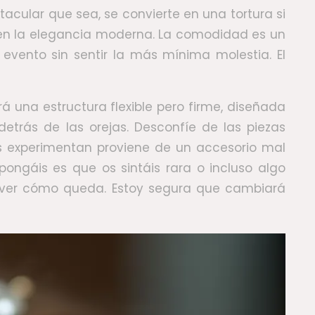
cular que sea, se convierte en una tortura si
a en la elegancia moderna. La comodidad es un
 evento sin sentir la más mínima molestia. El
 una estructura flexible pero firme, diseñada
etrás de las orejas. Desconfíe de las piezas
as experimentan proviene de un accesorio mal
ngáis es que os sintáis rara o incluso algo
 a ver cómo queda. Estoy segura que cambiará